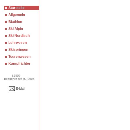
Startseite
Allgemein
Biathlon
Ski Alpin
Ski Nordisch
Lehrwesen
Skispringen
Tourenwesen
Kampfrichter
82557
Besucher seit 07/2004
E-Mail